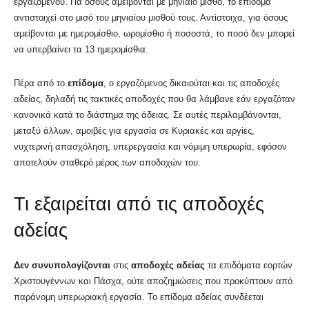
εργαζομένου. Για όσους αμείβονται με μηνιαίο μισθό, το επίδομα
αντιστοιχεί στο μισό του μηνιαίου μισθού τους. Αντίστοιχα, για όσους
αμείβονται με ημερομίσθιο, ωρομίσθιο ή ποσοστά, το ποσό δεν μπορεί
να υπερβαίνει τα 13 ημερομίσθια.
Πέρα από το
επίδομα
, ο εργαζόμενος δικαιούται και τις αποδοχές
αδείας, δηλαδή τις τακτικές αποδοχές που θα λάμβανε εάν εργαζόταν
κανονικά κατά το διάστημα της άδειας. Σε αυτές περιλαμβάνονται,
μεταξύ άλλων, αμοιβές για εργασία σε Κυριακές και αργίες,
νυχτερινή απασχόληση, υπερεργασία και νόμιμη υπερωρία, εφόσον
αποτελούν σταθερό μέρος των αποδοχών του.
Τι εξαιρείται από τις αποδοχές
αδείας
Δεν συνυπολογίζονται
στις
αποδοχές
αδείας
τα επιδόματα εορτών
Χριστουγέννων και Πάσχα, ούτε αποζημιώσεις που προκύπτουν από
παράνομη υπερωριακή εργασία. Το επίδομα αδείας συνδέεται