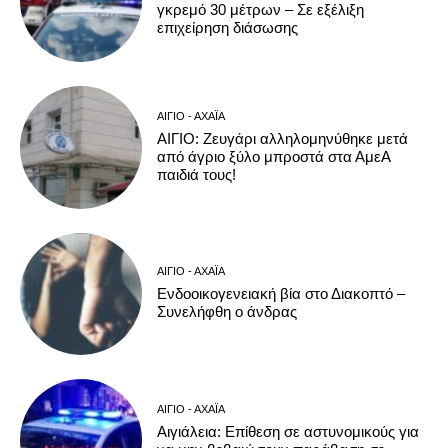
γκρεμό 30 μέτρων – Σε εξέλιξη
επιχείρηση διάσωσης
ΑΊΓΙΟ - ΑΧΑΪ́Α
ΑΙΓΙΟ: Ζευγάρι αλληλομηνύθηκε μετά
από άγριο ξύλο μπροστά στα ΑμεΑ
παιδιά τους!
ΑΊΓΙΟ - ΑΧΑΪ́Α
Ενδοοικογενειακή βία στο Διακοπτό –
Συνελήφθη ο άνδρας
ΑΊΓΙΟ - ΑΧΑΪ́Α
Αιγιάλεια: Επίθεση σε αστυνομικούς για