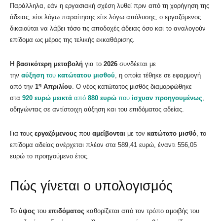
Παράλληλα, εάν η εργασιακή σχέση λυθεί πριν από τη χορήγηση της
άδειας, είτε λόγω παραίτησης είτε λόγω απόλυσης, ο εργαζόμενος
δικαιούται να λάβει τόσο τις αποδοχές άδειας όσο και το αναλογούν
επίδομα ως μέρος της τελικής εκκαθάρισης.
Η
βασικότερη μεταβολή
για το
2026
συνδέεται με
την
αύξηση
του
κατώτατου μισθού
, η οποία τέθηκε σε εφαρμογή
η
από την
1
Απριλίου
. Ο νέος κατώτατος μισθός διαμορφώθηκε
στα
920 ευρώ μεικτά
από
880 ευρώ
που
ίσχυαν προηγουμένως
,
οδηγώντας σε αντίστοιχη αύξηση και του επιδόματος αδείας.
Για τους
εργαζόμενους
που
αμείβονται
με τον
κατώτατο μισθό
, το
επίδομα αδείας ανέρχεται πλέον στα 589,41 ευρώ, έναντι 556,05
ευρώ το προηγούμενο έτος.
Πώς γίνεται ο υπολογισμός
Το
ύψος
του
επιδόματος
καθορίζεται από τον τρόπο αμοιβής του