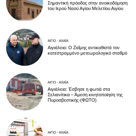
Σημαντική πρόοδος στην ανοικοδόμηση
του Ιερού Ναού Αγίου Μελετίου Αιγίου
ΑΊΓΙΟ - ΑΧΑΪ́Α
Αιγιάλεια: O Ζαΐμης αντικαθιστά τον
κατεστραμμένο μετεωρολογικό σταθμό
ΑΊΓΙΟ - ΑΧΑΪ́Α
Αιγιάλεια: Έσβησε η φωτιά στα
Σελιανίτικα – Άμεση κινητοποίηση της
Πυροσβεστικής-(ΦΩΤΟ)
ΑΊΓΙΟ - ΑΧΑΪ́Α