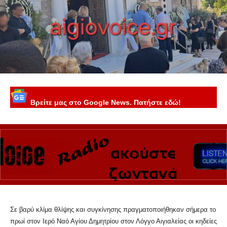
Βρείτε μας στο Google News. Πατήστε εδώ!
Σε βαρύ κλίμα θλίψης και συγκίνησης πραγματοποιήθηκαν σήμερα το
πρωί στον Ιερό Ναό Αγίου Δημητρίου στον Λόγγο Αιγιαλείας οι κηδείες