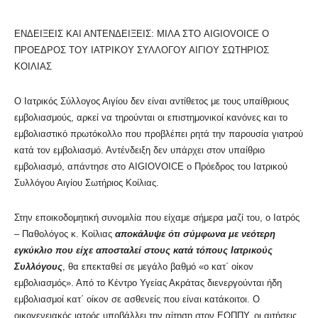
ΕΝΔΕΙΞΕΙΣ ΚΑΙ ΑΝΤΕΝΔΕΙΞΕΙΣ: ΜΙΛΑ ΣΤΟ AIGIOVOICE Ο
ΠΡΟΕΔΡΟΣ ΤΟΥ ΙΑΤΡΙΚΟΥ ΣΥΛΛΟΓΟΥ ΑΙΓΙΟΥ ΣΩΤΗΡΙΟΣ
ΚΟΙΛΙΑΣ
Ο Ιατρικός Σύλλογος Αιγίου δεν είναι αντίθετος με τους υπαίθριους
εμβολιασμούς, αρκεί να τηρούνται οι επιστημονικοί κανόνες και το
εμβολιαστικό πρωτόκολλο που προβλέπει ρητά την παρουσία γιατρού
κατά τον εμβολιασμό. Αντένδειξη δεν υπάρχει στον υπαίθριο
εμβολιασμό, απάντησε στο AIGIOVOICE ο Πρόεδρος του Ιατρικού
Συλλόγου Αιγίου Σωτήριος Κοίλιας.
Στην εποικοδομητική συνομιλία που είχαμε σήμερα μαζί του, ο Ιατρός
– Παθολόγος κ. Κοίλιας
αποκάλυψε ότι σύμφωνα με νεότερη
εγκύκλιο που είχε αποσταλεί στους κατά τόπους Ιατρικούς
Συλλόγους
, θα επεκταθεί σε μεγάλο βαθμό «ο κατ΄ οίκον
εμβολιασμός». Από το Κέντρο Υγείας Ακράτας διενεργούνται ήδη
εμβολιασμοί κατ΄ οίκον σε ασθενείς που είναι κατάκοιτοι. Ο
οικογενειακός ιατρός υποβάλλει την αίτηση στον ΕΟΠΠΥ, οι αιτήσεις