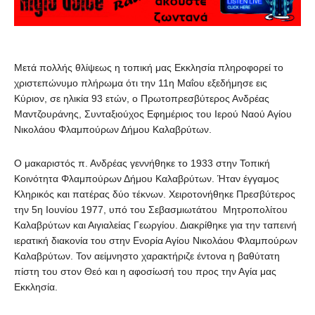
Μετά πολλής θλίψεως η τοπική μας Εκκλησία πληροφορεί το
χριστεπώνυμο πλήρωμα ότι την 11η Μαΐου εξεδήμησε εις
Κύριον, σε ηλικία 93 ετών, ο Πρωτοπρεσβύτερος Ανδρέας
Μαντζουράνης, Συνταξιούχος Εφημέριος του Ιερού Ναού Αγίου
Νικολάου Φλαμπούρων Δήμου Καλαβρύτων.
Ο μακαριστός π. Ανδρέας γεννήθηκε το 1933 στην Τοπική
Κοινότητα Φλαμπούρων Δήμου Καλαβρύτων. Ήταν έγγαμος
Κληρικός και πατέρας δύο τέκνων. Χειροτονήθηκε Πρεσβύτερος
την 5η Ιουνίου 1977, υπό του Σεβασμιωτάτου Μητροπολίτου
Καλαβρύτων και Αιγιαλείας Γεωργίου. Διακρίθηκε για την ταπεινή
ιερατική διακονία του στην Ενορία Αγίου Νικολάου Φλαμπούρων
Καλαβρύτων. Τον αείμνηστο χαρακτήριζε έντονα η βαθύτατη
πίστη του στον Θεό και η αφοσίωσή του προς την Αγία μας
Εκκλησία.