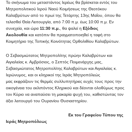
Το σκήνωμα του μεταστάντος Ιερέως θα βρίσκεται εντός του
Μητροπολιτικού Ιερού Ναού Κοιμήσεως της Θεοτόκου
Καλαβρύτων από το πρωί της Τετάρτης 13ης Μαΐου, όπου θα
τελεσθεί Θεία Λειτουργία, από 7:00 π.μ. έως 10:00 π.μ. Εν
συνεχεία, και ώρα
11:30 π.μ.
, θα ψαλεί η
Εξόδιος
Ακολουθία
και κατόπιν θα πραγματοποιηθεί η ταφή στο
Κοιμητήριο της Τοπικής Κοινότητας Ορθολιθίου Καλαβρύτων.
Ο Σεβασμιώτατος Μητροπολίτης πρώην Καλαβρύτων και
Αιγιαλείας κ. Αμβρόσιος, ο Σεπτός Ποιμενάρχης μας,
Σεβασμιώτατος Μητροπολίτης Καλαβρύτων και Αιγιαλείας κ.
Ιερώνυμος, και οι κληρικοί της Ιεράς Μητροπόλεώς
μας εκφράζουν τις θερμές συλλυπητήριες ευχές τους προς την
οικογένεια του εκλιπόντος Κληρικού και δέονται ολοθύμως προς
τον Κύριο να αναπαύσει τη μακαρία ψυχή του, καθιστώντας τον
άξιο λειτουργό του Ουρανίου Θυσιαστηρίου.
Εκ του Γραφείου Τύπου της
Ιεράς Μητροπόλεως