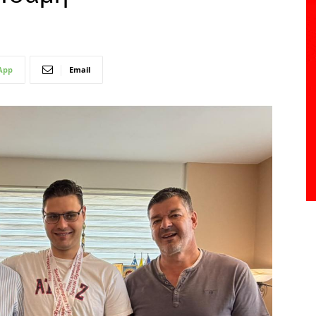
App
Email