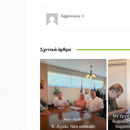
Aigiovoice 1
Σχετικά άρθρα
Με έργα
Αίγιο - Αχαΐα
θωρακίζε
Κ. Αχαϊα: Νέα αίθουσα
πυρόπλ
γυμναστικής στο κλειστό