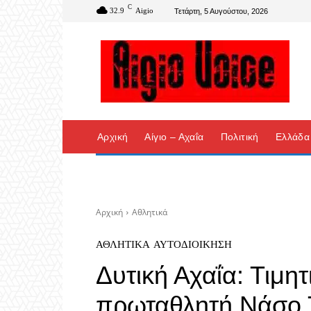
C
32.9
Aigio
Τετάρτη, 5 Αυγούστου, 2026
Αρχική
Αίγιο – Αχαΐα
Πολιτική
Ελλάδα
Αρχική
Αθλητικά
ΑΘΛΗΤΙΚΆ
ΑΥΤΟΔΙΟΊΚΗΣΗ
Δυτική Αχαΐα: Τιμη
πρωταθλητή Νάσο