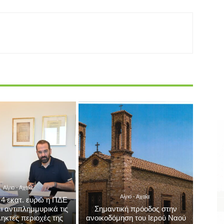
Αίγιο - Αχαΐα
Αίγιο - Αχαΐα
 4 εκατ. ευρώ η ΠΔΕ
ι αντιπλημμυρικά τις
Σημαντική πρόοδος στην
ηκτες περιοχές της
ανοικοδόμηση του Ιερού Ναού
Αχαΐας
Αγίου Μελετίου Αιγίου