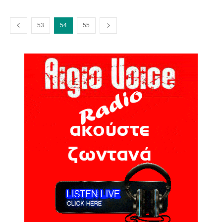
53
54
55