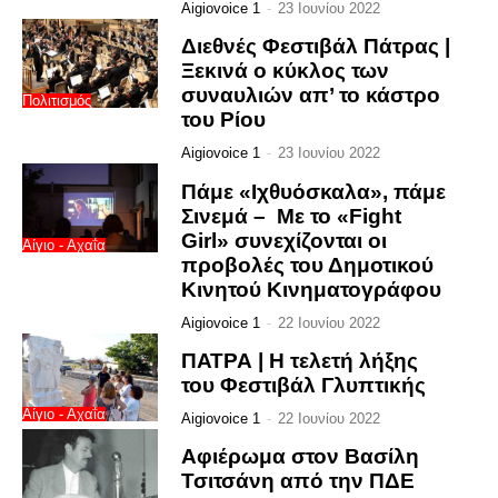
Aigiovoice 1
-
23 Ιουνίου 2022
Διεθνές Φεστιβάλ Πάτρας |
Ξεκινά ο κύκλος των
συναυλιών απ’ το κάστρο
Πολιτισμός
του Ρίου
Aigiovoice 1
-
23 Ιουνίου 2022
Πάμε «Ιχθυόσκαλα», πάμε
Σινεμά – Με το «Fight
Girl» συνεχίζονται οι
Αίγιο - Αχαΐα
προβολές του Δημοτικού
Κινητού Κινηματογράφου
Aigiovoice 1
-
22 Ιουνίου 2022
ΠΑΤΡΑ | Η τελετή λήξης
του Φεστιβάλ Γλυπτικής
Αίγιο - Αχαΐα
Aigiovoice 1
-
22 Ιουνίου 2022
Αφιέρωμα στον Βασίλη
Τσιτσάνη από την ΠΔΕ