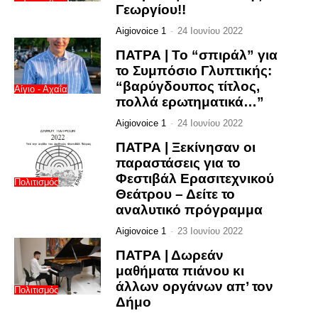
Γεωργίου!!
Aigiovoice 1
-
24 Ιουνίου 2022
ΠΑΤΡΑ | Το “σπιράλ” για
το Συμπόσιο Γλυπτικής:
“βαρύγδουπος τίτλος,
Αίγιο - Αχαΐα
πολλά ερωτηματικά…”
Aigiovoice 1
-
24 Ιουνίου 2022
ΠΑΤΡΑ | Ξεκίνησαν οι
παραστάσεις για το
Φεστιβάλ Ερασιτεχνικού
Πολιτισμός
Θεάτρου – Δείτε το
αναλυτικό πρόγραμμα
Aigiovoice 1
-
23 Ιουνίου 2022
ΠΑΤΡΑ | Δωρεάν
μαθήματα πιάνου κι
άλλων οργάνων απ’ τον
Πολιτισμός
Δήμο