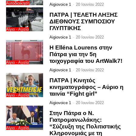
Αυτοδιοίκηση
Aigiovoice 1
-
20 Ιουνίου 2022
ΠΑΤΡΑ | ΤΕΛΕΤΗ ΛΗΞΗΣ
ΔΙΕΘΝΟΥΣ ΣΥΜΠΟΣΙΟΥ
ΓΛΥΠΤΙΚΗΣ
Αίγιο - Αχαΐα
Aigiovoice 1
-
20 Ιουνίου 2022
Η Elléna Lourens στην
Πάτρα για την 5η
τοιχογραφία του ArtWalk7!
Αίγιο - Αχαΐα
Aigiovoice 1
-
20 Ιουνίου 2022
ΠΑΤΡΑ | Κινητός
κινηματογράφος – Αύριο η
ταινία “Fight girl”
Αίγιο - Αχαΐα
Aigiovoice 1
-
20 Ιουνίου 2022
Στην Πάτρα ο Ν.
Γιατρομανωλάκης:
“Σύζευξη της Πολιτιστικής
Αίγιο - Αχαΐα
Κληρονομιάς με τη