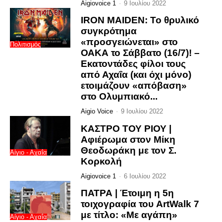
Aigiovoice 1
-
9 Ιουλίου 2022
IRON MAIDEN: Το θρυλικό
συγκρότημα
«προσγειώνεται» στο
Πολιτισμός
ΟΑΚΑ το Σάββατο (16/7)! –
Εκατοντάδες φίλοι τους
από Αχαΐα (και όχι μόνο)
ετοιμάζουν «απόβαση»
στο Ολυμπιακό...
Aigio Voice
-
9 Ιουλίου 2022
ΚΑΣΤΡΟ ΤΟΥ ΡΙΟΥ |
Αφιέρωμα στον Μίκη
Θεοδωράκη με τον Σ.
Αίγιο - Αχαΐα
Κορκολή
Aigiovoice 1
-
6 Ιουλίου 2022
ΠΑΤΡΑ | Έτοιμη η 5η
τοιχογραφία του ArtWalk 7
με τίτλο: «Με αγάπη»
Αίγιο - Αχαΐα