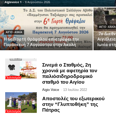
Aigiovoice 1
-
6 Αυγούστου 2026
ΑΊΓΙΟ - ΑΧΑΪ́Α
ΑΊΓΙΟ - ΑΧΑΪ́Α
7ο Διεθν
Η 6η Γιορτή Θράψαλου επιστρέφει την
Αιγιάλει
Παρασκευή 7 Αυγούστου στην Άκολη
Ιωνία στ
Σινεμά ο Σταθμός, 2η
χρονιά με αφετηρία τον
παλιόσιδηροδρομικό
Πολιτισμός
σταθμό του Αιγίου
Aigio Voice
-
13 Ιουλίου 2022
Αποστολές του εξωτερικού
στην “Γλυπτοθήκη” της
Πάτρας
Πολιτισμός