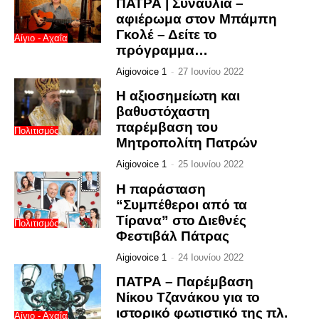
ΠΑΤΡΑ | Συναυλία –
αφιέρωμα στον Μπάμπη
Γκολέ – Δείτε το
Αίγιο - Αχαΐα
πρόγραμμα…
Aigiovoice 1
-
27 Ιουνίου 2022
Η αξιοσημείωτη και
βαθυστόχαστη
παρέμβαση του
Πολιτισμός
Μητροπολίτη Πατρών
Aigiovoice 1
-
25 Ιουνίου 2022
Η παράσταση
“Συμπέθεροι από τα
Τίρανα” στο Διεθνές
Πολιτισμός
Φεστιβάλ Πάτρας
Aigiovoice 1
-
24 Ιουνίου 2022
ΠΑΤΡΑ – Παρέμβαση
Νίκου Τζανάκου για το
ιστορικό φωτιστικό της πλ.
Αίγιο - Αχαΐα