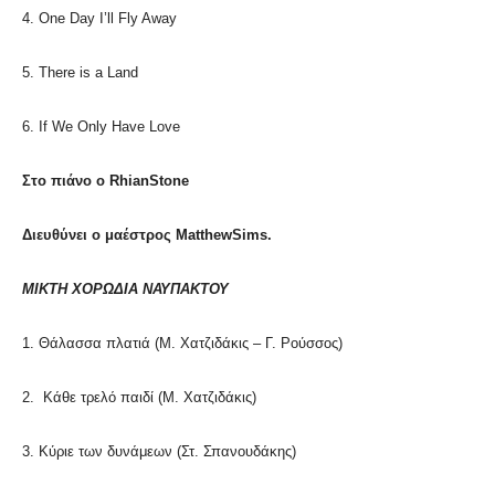
4. One Day I’ll Fly Away
5. There is a Land
6. If We Only Have Love
Στο
πιάνο
ο
RhianStone
Διευθύνει
ο
μαέστρος
MatthewSims.
MIKTH XO
ΡΩΔΙΑ
ΝΑΥΠΑΚΤΟΥ
1. Θάλασσα πλατιά (Μ. Χατζιδάκις – Γ. Ρούσσος)
2. Κάθε τρελό παιδί (Μ. Χατζιδάκις)
3. Κύριε των δυνάμεων (Στ. Σπανουδάκης)