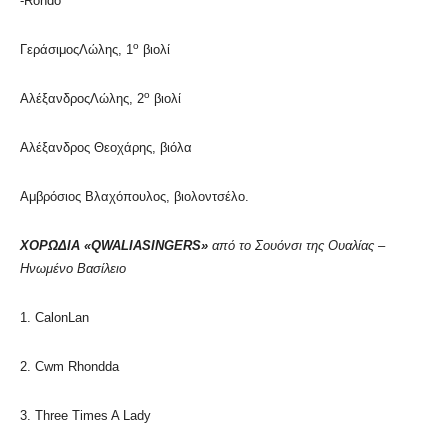
-Rondo
ο
ΓεράσιμοςΛώλης, 1
βιολί
ο
ΑλέξανδροςΛώλης, 2
βιολί
Αλέξανδρος Θεοχάρης, βιόλα
Αμβρόσιος Βλαχόπουλος, βιολοντσέλο.
ΧΟΡΩΔΙΑ «
QWALIASINGERS
»
από το Σουόνσι της Ουαλίας –
Ηνωμένο Βασίλειο
1. CalonLan
2. Cwm Rhondda
3. Three Times A Lady