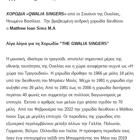
ΧΟΡΩΔΙΑ «
QWALIA
SINGERS
»
από το Σουόνσι της Ουαλίας,
Ηνωμένο Βασίλειο. Την βραβευμένη ανδρική χορωδία διευθύνει
ο
Matthew
Ioan
Sims
M
.
A
.
Λίγα λόγια για τη Χορωδία “
THE
GWALIA
SINGERS
”
Η μουσική, ιδιαίτερα το τραγούδι, αποτελεί σημαντικό μέρος της
εθνικής ταυτότητας της Ουαλίας και η χώρα αναφέρεται συχνά ως «Η
χώρα του Τραγουδιού». Η χορωδία ιδρύθηκε το 1966 με μόλις 18 μέλη
υπό την διεύθυνση του Μπράιεν Μαιλς. Μέχρι το 1981 η χορωδία είχε
αυξηθεί στα 39 μέλη. Από το 1981 έως το 2006 η χορωδία διατήρησε
περίπου 40 φωνές και συμμετείχε σε πολλούς διαγωνισμούς με
επιτυχία. Έκτοτε ο αριθμός των μελών έχει φτάσει σχεδόν τα 70
μέλη. Από τον Φεβρουάριο του 2022 την χορωδία διευθύνει ο Μάθιου
Ιοουν Σιμς με μεγάλη επιτυχία. Οι περιοδείες της χορωδίας στο
εξωτερικό περιλαμβάνουν μεταξύ άλλων την Γαλλία, Πολωνία,
Γερμανία, Βέλγιο, Ολλανδία και Ιταλία. Η πρόσφατη περιοδεία τους
ήταν ένα επιτυχημένο ταξίδι στο Μπαρμπάντος τον Μάιο του 2019