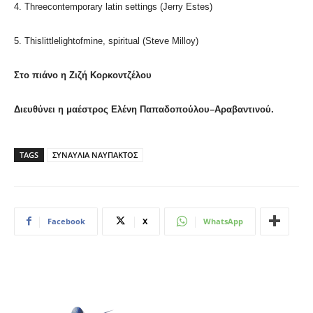
4. Τhreecontemporary latin settings (Jerry Estes)
5. Thislittlelightofmine, spiritual (Steve Milloy)
Στο πιάνο η Ζιζή Κορκοντζέλου
Διευθύνει
η
μαέστρος
Ελένη
Παπαδοπούλου
–
Αραβαντινού
.
TAGS
ΣΥΝΑΥΛΙΑ ΝΑΥΠΑΚΤΟΣ
Facebook
X
WhatsApp