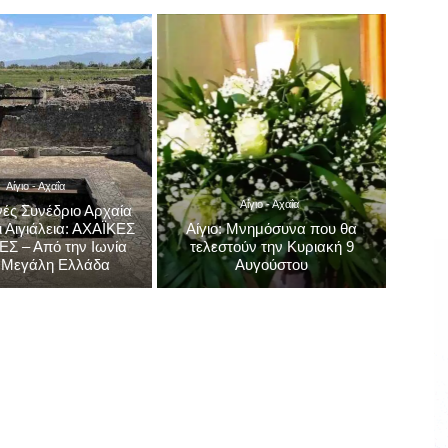
Αίγιο - Αχαΐα
Αίγιο - Αχαΐα
νές Συνέδριο Αρχαία
ι Αιγιάλεια: ΑΧΑΪΚΕΣ
Αίγιο: Μνημόσυνα που θα
ΕΣ – Από την Ιωνία
τελεστούν την Κυριακή 9
 Μεγάλη Ελλάδα
Αυγούστου