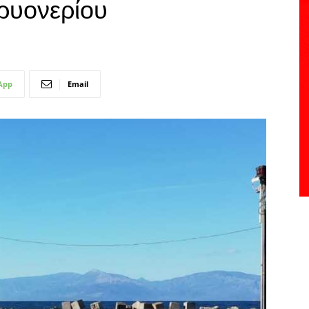
Κρυονερίου
App
Email