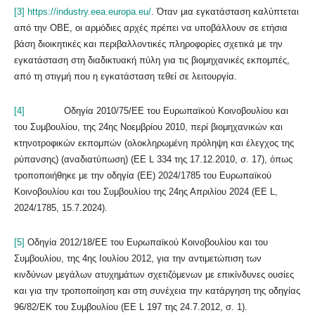
[3]
https://industry.eea.europa.eu/
. Όταν μια εγκατάσταση καλύπτεται
από την ΟΒΕ, οι αρμόδιες αρχές πρέπει να υποβάλλουν σε ετήσια
βάση διοικητικές και περιβαλλοντικές πληροφορίες σχετικά με την
εγκατάσταση στη διαδικτυακή πύλη για τις βιομηχανικές εκπομπές,
από τη στιγμή που η εγκατάσταση τεθεί σε λειτουργία.
[4]
Οδηγία 2010/75/ΕΕ του Ευρωπαϊκού Κοινοβουλίου και
του Συμβουλίου, της 24ης Νοεμβρίου 2010, περί βιομηχανικών και
κτηνοτροφικών εκπομπών (ολοκληρωμένη πρόληψη και έλεγχος της
ρύπανσης) (αναδιατύπωση) (ΕΕ L 334 της 17.12.2010, σ. 17), όπως
τροποποιήθηκε με την οδηγία (ΕΕ) 2024/1785 του Ευρωπαϊκού
Κοινοβουλίου και του Συμβουλίου της 24ης Απριλίου 2024 (ΕΕ L,
2024/1785, 15.7.2024).
[5]
Οδηγία 2012/18/EE του Ευρωπαϊκού Κοινοβουλίου και του
Συμβουλίου, της 4ης Ιουλίου 2012, για την αντιμετώπιση των
κινδύνων μεγάλων ατυχημάτων σχετιζόμενων με επικίνδυνες ουσίες
και για την τροποποίηση και στη συνέχεια την κατάργηση της οδηγίας
96/82/ΕΚ του Συμβουλίου (ΕΕ L 197 της 24.7.2012, σ. 1).