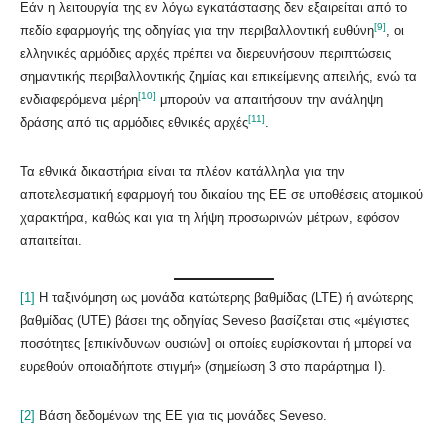
Εάν η λειτουργία της εν λόγω εγκατάστασης δεν εξαιρείται από το
[9]
πεδίο εφαρμογής της οδηγίας για την περιβαλλοντική ευθύνη
, οι
ελληνικές αρμόδιες αρχές πρέπει να διερευνήσουν περιπτώσεις
σημαντικής περιβαλλοντικής ζημίας και επικείμενης απειλής, ενώ τα
[10]
ενδιαφερόμενα μέρη
μπορούν να απαιτήσουν την ανάληψη
[11]
δράσης από τις αρμόδιες εθνικές αρχές
.
Τα εθνικά δικαστήρια είναι τα πλέον κατάλληλα για την
αποτελεσματική εφαρμογή του δικαίου της ΕΕ σε υποθέσεις ατομικού
χαρακτήρα, καθώς και για τη λήψη προσωρινών μέτρων, εφόσον
απαιτείται.
[1]
Η ταξινόμηση ως μονάδα κατώτερης βαθμίδας (LTE) ή ανώτερης
βαθμίδας (UTE) βάσει της οδηγίας Seveso βασίζεται στις «μέγιστες
ποσότητες [επικίνδυνων ουσιών] οι οποίες ευρίσκονται ή μπορεί να
ευρεθούν οποιαδήποτε στιγμή» (σημείωση 3 στο παράρτημα I).
[2]
Βάση δεδομένων της ΕΕ για τις μονάδες Seveso.