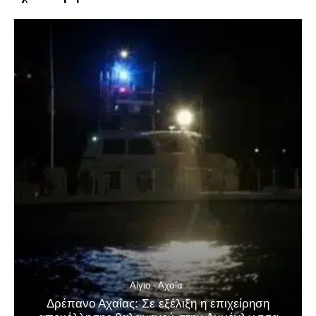
Αίγιο - Αχαΐα
Δρέπανο Αχαΐας: Σε εξέλιξη η επιχείρηση