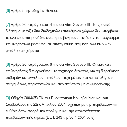
[6]
Άρθρο 5 της οδηγίας Seveso III.
[7]
Άρθρο 20 παράγραφος 4 της οδηγίας Seveso III: Το χρονικό
διάστημα μεταξύ δύο διαδοχικών επισκέψεων χώρων δεν υπερβαίνει
το ένα έτος για μονάδες ανώτερης βαθμίδας, εκτός αν το πρόγραμμα
επιθεωρήσεων βασίζεται σε συστηματική εκτίμηση των κινδύνων
μεγάλου ατυχήματος.
[8]
Άρθρο 20 παράγραφος 6 της οδηγίας Seveso III: Οι έκτακτες
επιθεωρήσεις διενεργούνται, το ταχύτερο δυνατόν, για τη διερεύνηση
σοβαρών καταγγελιών, μεγάλων ατυχημάτων και «παρ’ ολίγον»
ατυχημάτων, περιστατικών και περιπτώσεων μη συμμόρφωσης.
[9]
Οδηγία 2004/35/ΕΚ του Ευρωπαϊκού Κοινοβουλίου και του
Συμβουλίου, της 21ης Απριλίου 2004, σχετικά με την περιβαλλοντική
ευθύνη όσον αφορά την πρόληψη και την αποκατάσταση
περιβαλλοντικής ζημίας (ΕΕ L 143 της 30.4.2004 σ. 5).