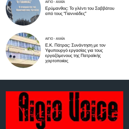
ΑΊΓΙΟ - ΑΧΑΪ́Α
Ερύμανθος: Το γλέντι του Σαββάτου
από τους “Γιαννιάδες”
ΑΊΓΙΟ - ΑΧΑΪ́Α
Ε.Κ. Πάτρας: Συνάντηση με τον
Υφυπουργό εργασίας για τους
εργαζόμενους της Πατραϊκής
χαρτοποιίας