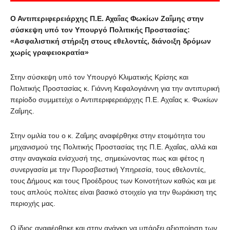
Ο Αντιπεριφερειάρχης Π.Ε. Αχαΐας Φωκίων Ζαΐμης στην
σύσκεψη υπό τον Υπουργό Πολιτικής Προστασίας:
«Ασφαλιστική στήριξη στους εθελοντές, διάνοιξη δρόμων
χωρίς γραφειοκρατία»
Στην σύσκεψη υπό τον Υπουργό Κλιματικής Κρίσης και
Πολιτικής Προστασίας κ. Γιάννη Κεφαλογιάννη για την αντιπυρική
περίοδο συμμετείχε ο Αντιπεριφερειάρχης Π.Ε. Αχαΐας κ. Φωκίων
Ζαΐμης.
Στην ομιλία του ο κ. Ζαΐμης αναφέρθηκε στην ετοιμότητα του
μηχανισμού της Πολιτικής Προστασίας της Π.Ε. Αχαΐας, αλλά και
στην αναγκαία ενίσχυσή της, σημειώνοντας πως και φέτος η
συνεργασία με την Πυροσβεστική Υπηρεσία, τους εθελοντές,
τους Δήμους και τους Προέδρους των Κοινοτήτων καθώς και με
τους απλούς πολίτες είναι βασικό στοιχείο για την θωράκιση της
περιοχής μας.
Ο ίδιος αναφέρθηκε και στην ανάγκη να υπάρξει αξιοποίηση των