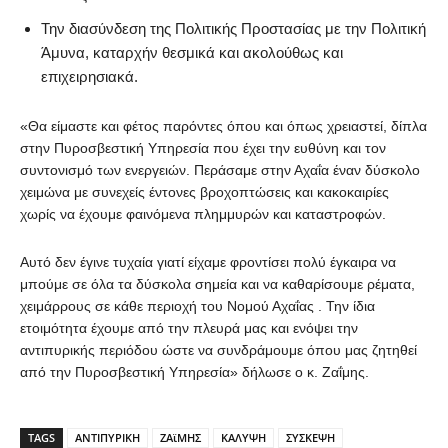
Την διασύνδεση της Πολιτικής Προστασίας με την Πολιτική
Άμυνα, καταρχήν θεσμικά και ακολούθως και
επιχειρησιακά.
«Θα είμαστε και φέτος παρόντες όπου και όπως χρειαστεί, δίπλα
στην Πυροσβεστική Υπηρεσία που έχει την ευθύνη και τον
συντονισμό των ενεργειών. Περάσαμε στην Αχαΐα έναν δύσκολο
χειμώνα με συνεχείς έντονες βροχοπτώσεις και κακοκαιρίες
χωρίς να έχουμε φαινόμενα πλημμυρών και καταστροφών.
Αυτό δεν έγινε τυχαία γιατί είχαμε φροντίσει πολύ έγκαιρα να
μπούμε σε όλα τα δύσκολα σημεία και να καθαρίσουμε ρέματα,
χειμάρρους σε κάθε περιοχή του Νομού Αχαΐας . Την ίδια
ετοιμότητα έχουμε από την πλευρά μας και ενόψει την
αντιπυρικής περιόδου ώστε να συνδράμουμε όπου μας ζητηθεί
από την Πυροσβεστική Υπηρεσία» δήλωσε ο κ. Ζαΐμης.
TAGS
ΑΝΤΙΠΥΡΙΚΗ
ΖΑϊΜΗΣ
ΚΑΛΥΨΗ
ΣΥΣΚΕΨΗ