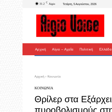
C
31.2
Aigio
Τετάρτη, 5 Αυγούστου, 2026
Αρχική
Αίγιο – Αχαΐα
Πολιτική
Ελλάδα
Αρχική
Κοινωνία
ΚΟΙΝΩΝΊΑ
Θρίλερ στα Εξάρχε
πυροβολισμούς στη