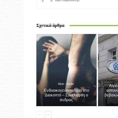
Σχετικά άρθρα
Αίγιο - Αχαΐα
Αιγι
Ενδοοικογενειακή βία στο
αστυνο
Διακοπτό – Συνελήφθη ο
βεβαιώ
άνδρας