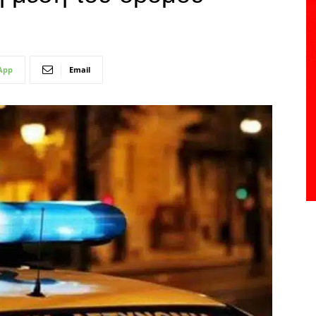
App
Email