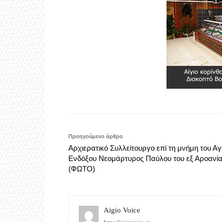
Προηγούμενο άρθρο
Αρχιερατικό Συλλείτουργο επί τη μνήμη του Αγ
Ενδόξου Νεομάρτυρος Παύλου του εξ Αροανία
(ΦΩΤΟ)
Aigio Voice
https://aigiovoice.gr