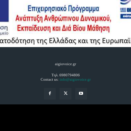
aigiovoice.gr
Τηλ. 6980794806
Contact us:
info@aigiovoice.gr