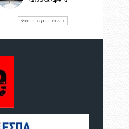
και Αιτωλοακαρνανία
Φόρτωση περισσοτέρων