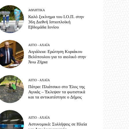
ΑΘΛΗΤΙΚΆ
Καλό ξεκίνημα του Ι.Ο.Π. στην
36η Διεθνή Ιστιοπλοϊκή
Εβδομάδα Ιονίου
ΑΊΓΙΟ - ΑΧΑΪ́Α
Αιγιάλεια: Ερώτηση Κυριάκου
Βελόπουλου για το αιολικό στην
Άνω Ζήρια
ΑΊΓΙΟ - ΑΧΑΪ́Α
Πάτρα: Πλιάτσικο στο Έλος της
Αγυιάς – Έκλεψαν τα φωτιστικά
και τα αντικατέστησε ο Δήμος
ΑΊΓΙΟ - ΑΧΑΪ́Α
Αστυνομικά: Συλλήψεις σε Ηλεία