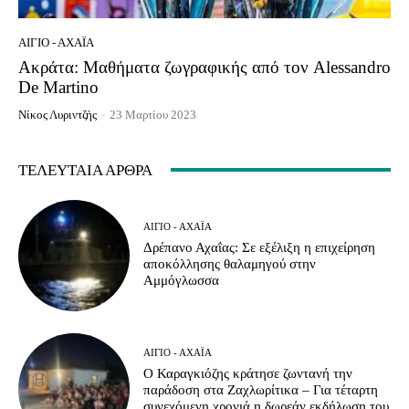
ΑΊΓΙΟ - ΑΧΑΪ́Α
Ακράτα: Μαθήματα ζωγραφικής από τον Alessandro
De Martino
Νίκος Λυριντζής
-
23 Μαρτίου 2023
ΤΕΛΕΥΤΑΊΑ ΆΡΘΡΑ
ΑΊΓΙΟ - ΑΧΑΪ́Α
Δρέπανο Αχαΐας: Σε εξέλιξη η επιχείρηση
αποκόλλησης θαλαμηγού στην
Αμμόγλωσσα
ΑΊΓΙΟ - ΑΧΑΪ́Α
Ο Καραγκιόζης κράτησε ζωντανή την
παράδοση στα Ζαχλωρίτικα – Για τέταρτη
συνεχόμενη χρονιά η δωρεάν εκδήλωση του