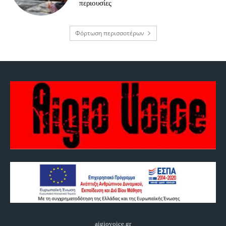
περιουσίες
Φόρτωση περισσοτέρων
aigiovoice.gr