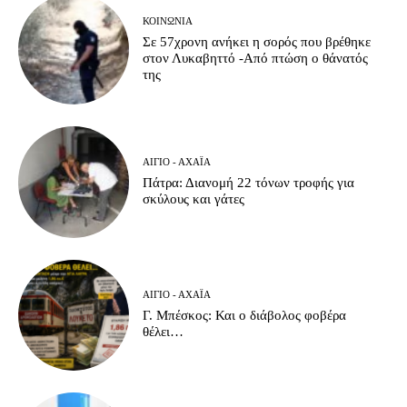
ΚΟΙΝΩΝΊΑ
Σε 57χρονη ανήκει η σορός που βρέθηκε
στον Λυκαβηττό -Από πτώση ο θάνατός
της
ΑΊΓΙΟ - ΑΧΑΪ́Α
Πάτρα: Διανομή 22 τόνων τροφής για
σκύλους και γάτες
ΑΊΓΙΟ - ΑΧΑΪ́Α
Γ. Μπέσκος: Και ο διάβολος φοβέρα
θέλει…