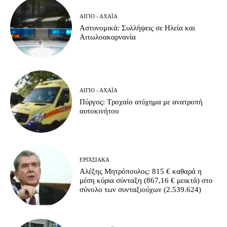
ΑΊΓΙΟ - ΑΧΑΪ́Α
Αστυνομικά: Συλλήψεις σε Ηλεία και
Αιτωλοακαρνανία
ΑΊΓΙΟ - ΑΧΑΪ́Α
Πύργος: Τροχαίο ατύχημα με ανατροπή
αυτοκινήτου
ΕΡΓΑΣΙΑΚΆ
Αλέξης Μητρόπουλος: 815 € καθαρά η
μέση κύρια σύνταξη (867,16 € μεικτά) στο
σύνολο των συνταξιούχων (2.539.624)