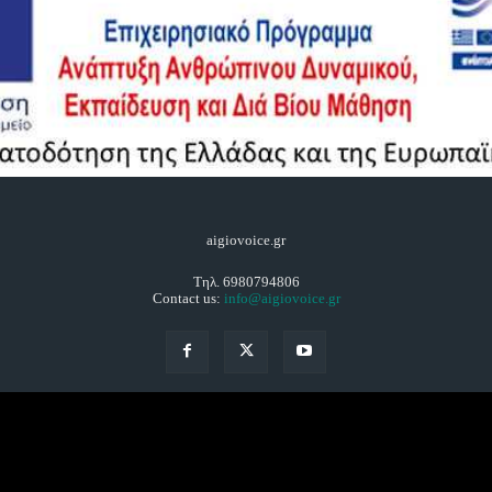
aigiovoice.gr
Τηλ. 6980794806
Contact us:
info@aigiovoice.gr