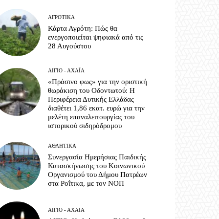
ΑΓΡΟΤΙΚΆ
Κάρτα Αγρότη: Πώς θα
ενεργοποιείται ψηφιακά από τις
28 Αυγούστου
ΑΊΓΙΟ - ΑΧΑΪ́Α
«Πράσινο φως» για την οριστική
θωράκιση του Οδοντωτού: Η
Περιφέρεια Δυτικής Ελλάδας
διαθέτει 1,86 εκατ. ευρώ για την
μελέτη επαναλειτουργίας του
ιστορικού σιδηρόδρομου
ΑΘΛΗΤΙΚΆ
Συνεργασία Ημερήσιας Παιδικής
Κατασκήνωσης του Κοινωνικού
Οργανισμού του Δήμου Πατρέων
στα Ροΐτικα, με τον ΝΟΠ
ΑΊΓΙΟ - ΑΧΑΪ́Α