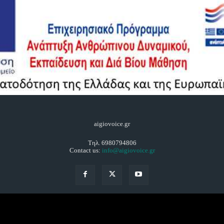
aigiovoice.gr
Τηλ. 6980794806
Contact us:
info@aigiovoice.gr