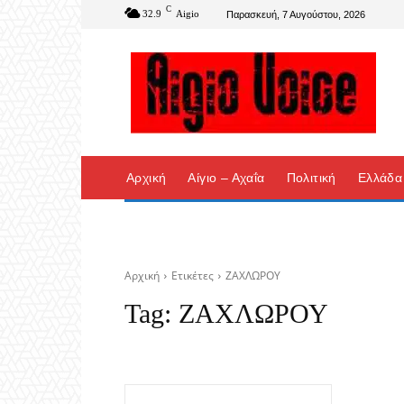
C
32.9
Aigio
Παρασκευή, 7 Αυγούστου, 2026
Αρχική
Αίγιο – Αχαΐα
Πολιτική
Ελλάδα
Αρχική
Ετικέτες
ΖΑΧΛΩΡΟΥ
Tag:
ΖΑΧΛΩΡΟΥ