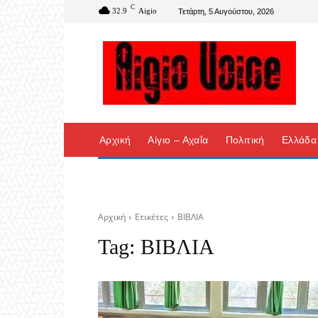
C
32.9
Aigio
Τετάρτη, 5 Αυγούστου, 2026
Αρχική
Αίγιο – Αχαΐα
Πολιτική
Ελλάδα
Αρχική
Ετικέτες
ΒΙΒΛΙΑ
Tag:
ΒΙΒΛΙΑ