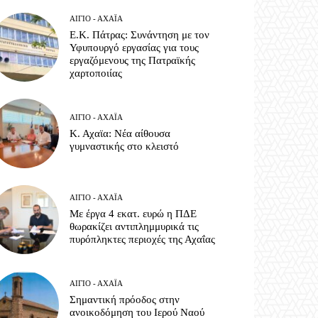
ΑΊΓΙΟ - ΑΧΑΪ́Α
Ε.Κ. Πάτρας: Συνάντηση με τον
Υφυπουργό εργασίας για τους
εργαζόμενους της Πατραϊκής
χαρτοποιίας
ΑΊΓΙΟ - ΑΧΑΪ́Α
Κ. Αχαϊα: Νέα αίθουσα
γυμναστικής στο κλειστό
ΑΊΓΙΟ - ΑΧΑΪ́Α
Με έργα 4 εκατ. ευρώ η ΠΔΕ
θωρακίζει αντιπλημμυρικά τις
πυρόπληκτες περιοχές της Αχαΐας
ΑΊΓΙΟ - ΑΧΑΪ́Α
Σημαντική πρόοδος στην
ανοικοδόμηση του Ιερού Ναού