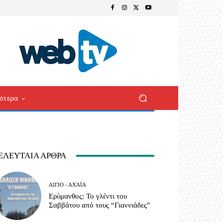
ότερα
ΕΛΕΥΤΑΊΑ ΆΡΘΡΑ
ΑΊΓΙΟ - ΑΧΑΪ́Α
Ερύμανθος: Το γλέντι του
Σαββάτου από τους “Γιαννιάδες”