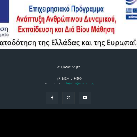
aigiovoice.gr
Τηλ. 6980794806
Contact us:
info@aigiovoice.gr