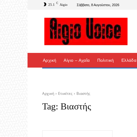
C
25.1
Aigio
Σάββατο, 8 Αυγούστου, 2026
Αρχική
Αίγιο – Αχαΐα
Πολιτική
Ελλάδα
Αρχική
Ετικέτες
Βιαστής
Tag:
Βιαστής