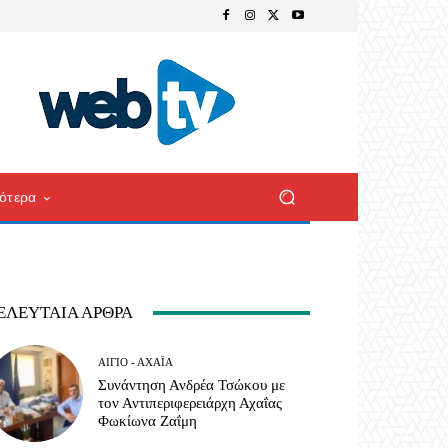
ότερα
ΕΛΕΥΤΑΊΑ ΆΡΘΡΑ
ΑΊΓΙΟ - ΑΧΑΪ́Α
Συνάντηση Ανδρέα Τσώκου με
τον Αντιπεριφερειάρχη Αχαΐας
Φωκίωνα Ζαΐμη