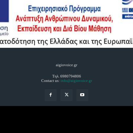
aigiovoice.gr
Τηλ. 6980794806
Contact us:
info@aigiovoice.gr