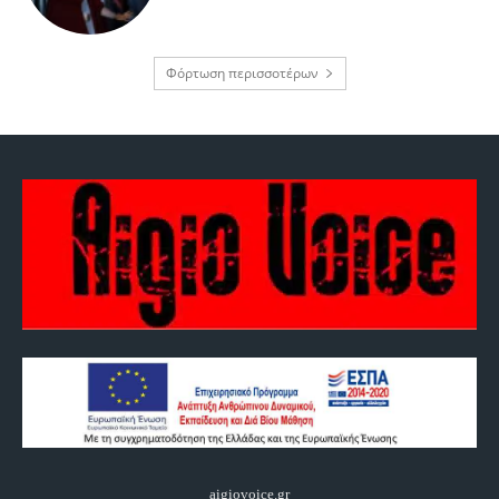
Φόρτωση περισσοτέρων
aigiovoice.gr