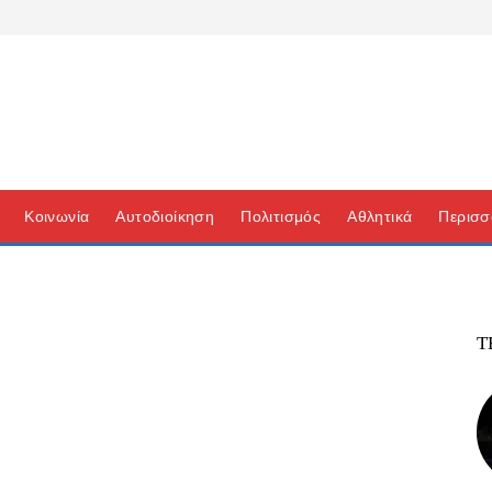
Κοινωνία
Αυτοδιοίκηση
Πολιτισμός
Αθλητικά
Περισσ
Τ