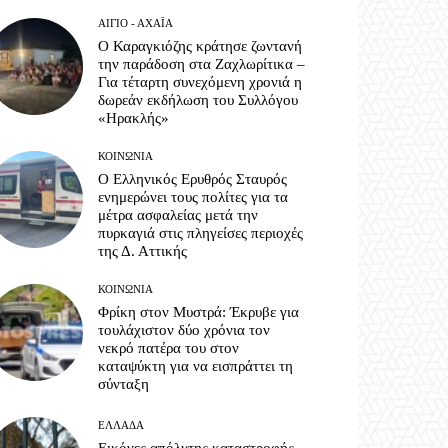
ΑΊΓΙΟ - ΑΧΑΪ́Α
Ο Καραγκιόζης κράτησε ζωντανή
την παράδοση στα Ζαχλωρίτικα –
Για τέταρτη συνεχόμενη χρονιά η
δωρεάν εκδήλωση του Συλλόγου
«Ηρακλής»
ΚΟΙΝΩΝΊΑ
Ο Ελληνικός Ερυθρός Σταυρός
ενημερώνει τους πολίτες για τα
μέτρα ασφαλείας μετά την
πυρκαγιά στις πληγείσες περιοχές
της Δ. Αττικής
ΚΟΙΝΩΝΊΑ
Φρίκη στον Μυστρά: Έκρυβε για
τουλάχιστον δύο χρόνια τον
νεκρό πατέρα του στον
καταψύκτη για να εισπράττει τη
σύνταξη
ΕΛΛΆΔΑ