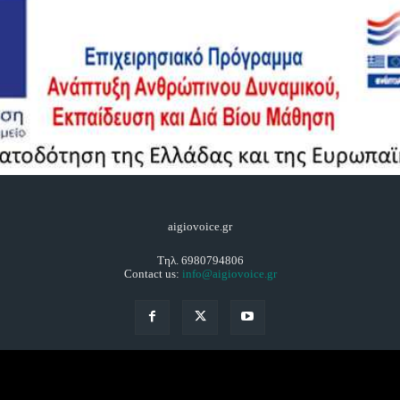
aigiovoice.gr
Τηλ. 6980794806
Contact us:
info@aigiovoice.gr