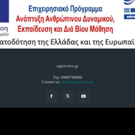
aigiovoice.gr
Τηλ. 6980794806
Contact us:
info@aigiovoice.gr