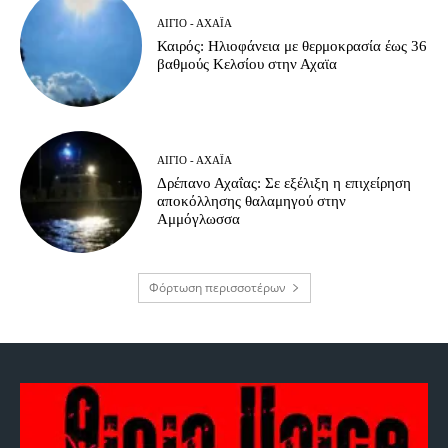
ΑΊΓΙΟ - ΑΧΑΪ́Α
Καιρός: Ηλιοφάνεια με θερμοκρασία έως 36
βαθμούς Κελσίου στην Αχαϊα
ΑΊΓΙΟ - ΑΧΑΪ́Α
Δρέπανο Αχαΐας: Σε εξέλιξη η επιχείρηση
αποκόλλησης θαλαμηγού στην
Αμμόγλωσσα
Φόρτωση περισσοτέρων