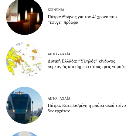
ΚΟΙΝΩΝΊΑ
Πάτρα: Θρήνος για τον 41χρονο που
“έφυγε” πρόωρα
ΑΊΓΙΟ - ΑΧΑΪ́Α
Δυτική Ελλάδα: “Υψηλός” κίνδυνος
πυρκαγιάς και σήμερα στους τρεις νομούς
ΑΊΓΙΟ - ΑΧΑΪ́Α
Πάτρα: Κατεβασμένη η μπάρα αλλά τρένο
δεν ερχόταν…