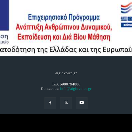
aigiovoice.gr
Τηλ. 6980794806
Contact us:
info@aigiovoice.gr