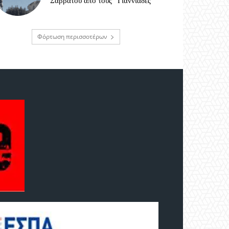
Σαββάτου από τους “Γιαννιάδες”
Φόρτωση περισσοτέρων