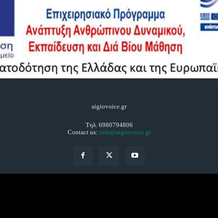
aigiovoice.gr
Τηλ. 6980794806
Contact us:
info@aigiovoice.gr