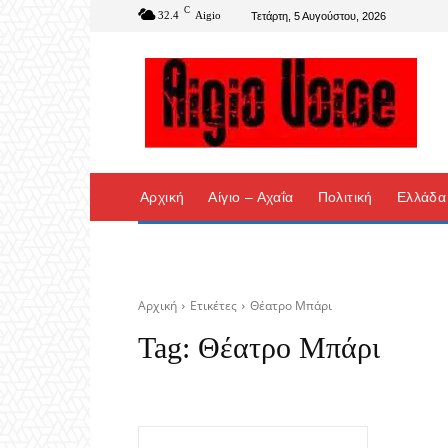
C
32.4
Aigio
Τετάρτη, 5 Αυγούστου, 2026
Αρχική
Αίγιο – Αχαΐα
Πολιτική
Ελλάδα
Αρχική
Ετικέτες
Θέατρο Μπάρι
Tag:
Θέατρο Μπάρι