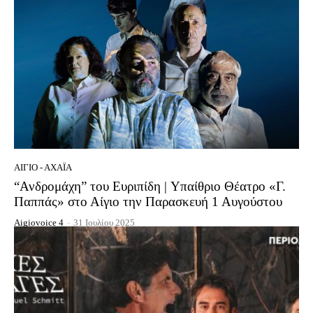
ΑΊΓΙΟ - ΑΧΑΪ́Α
“Ανδρομάχη” του Ευριπίδη | Υπαίθριο Θέατρο «Γ.
Παππάς» στο Αίγιο την Παρασκευή 1 Αυγούστου
Aigiovoice 4
-
31 Ιουλίου 2025