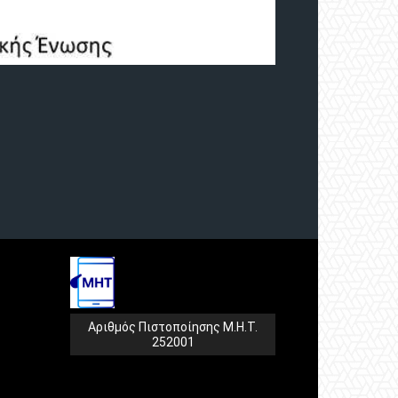
Αριθμός Πιστοποίησης Μ.Η.Τ.
252001