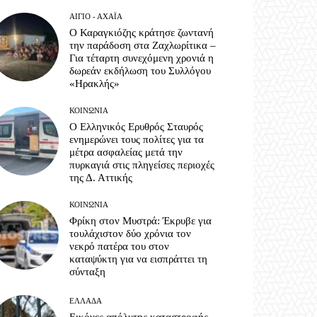
ΑΊΓΙΟ - ΑΧΑΪ́Α
Ο Καραγκιόζης κράτησε ζωντανή
την παράδοση στα Ζαχλωρίτικα –
Για τέταρτη συνεχόμενη χρονιά η
δωρεάν εκδήλωση του Συλλόγου
«Ηρακλής»
ΚΟΙΝΩΝΊΑ
Ο Ελληνικός Ερυθρός Σταυρός
ενημερώνει τους πολίτες για τα
μέτρα ασφαλείας μετά την
πυρκαγιά στις πληγείσες περιοχές
της Δ. Αττικής
ΚΟΙΝΩΝΊΑ
Φρίκη στον Μυστρά: Έκρυβε για
τουλάχιστον δύο χρόνια τον
νεκρό πατέρα του στον
καταψύκτη για να εισπράττει τη
σύνταξη
ΕΛΛΆΔΑ