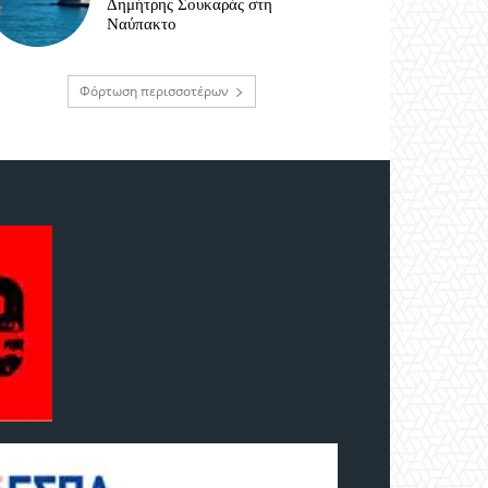
Δημήτρης Σουκαράς στη
Ναύπακτο
Φόρτωση περισσοτέρων