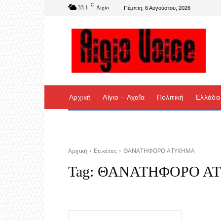
C
33.1
Aigio
Πέμπτη, 6 Αυγούστου, 2026
Αρχική
Αίγιο – Αχαΐα
Πολιτική
Ελλάδα
Αρχική
Ετικέτες
ΘΑΝΑΤΗΦΟΡΟ ΑΤΥΧΗΜΑ
Tag:
ΘΑΝΑΤΗΦΟΡΟ Α