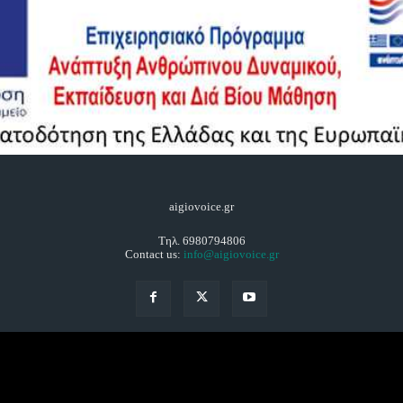
aigiovoice.gr
Τηλ. 6980794806
Contact us:
info@aigiovoice.gr