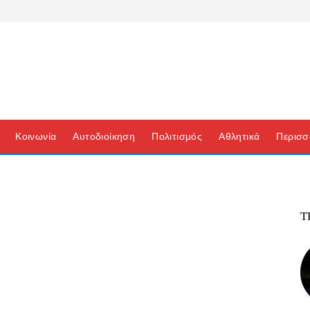
Κοινωνία
Αυτοδιοίκηση
Πολιτισμός
Αθλητικά
Περισσ
Τ