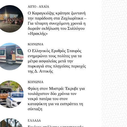
ΑΊΓΙΟ - ΑΧΑΪ́Α
Ο Καραγκιόζης κράτησε ζωντανή
την παράδοση στα Ζαχλωρίτικα –
Για τέταρτη συνεχόμενη χρονιά η
δωρεάν εκδήλωση του Συλλόγου
«Ηρακλής»
ΚΟΙΝΩΝΊΑ
Ο Ελληνικός Ερυθρός Σταυρός
ενημερώνει τους πολίτες για τα
μέτρα ασφαλείας μετά την
πυρκαγιά στις πληγείσες περιοχές
της Δ. Αττικής
ΚΟΙΝΩΝΊΑ
Φρίκη στον Μυστρά: Έκρυβε για
τουλάχιστον δύο χρόνια τον
νεκρό πατέρα του στον
καταψύκτη για να εισπράττει τη
σύνταξη
ΕΛΛΆΔΑ