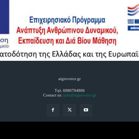
aigiovoice.gr
Τηλ. 6980794806
Contact us:
info@aigiovoice.gr