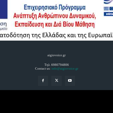
aigiovoice.gr
Τηλ. 6980794806
Contact us:
info@aigiovoice.gr