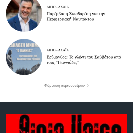
ΑΊΓΙΟ - ΑΧΑΪ́Α
Παρέμβαση Σκιαδαρέση για την
Περιφερειακή Ναυπάκτου
ΑΊΓΙΟ - ΑΧΑΪ́Α
Ερύμανθος: Το γλέντι του Σαββάτου από
τους “Γιαννιάδες”
Φόρτωση περισσοτέρων