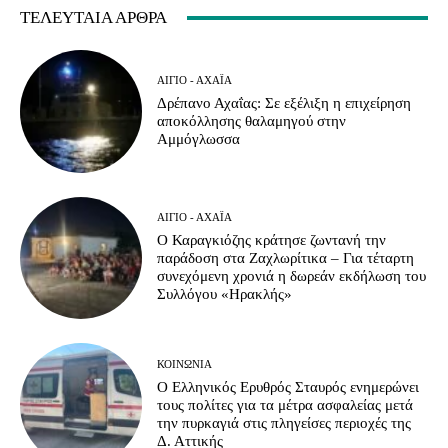
ΤΕΛΕΥΤΑΊΑ ΆΡΘΡΑ
ΑΊΓΙΟ - ΑΧΑΪ́Α
Δρέπανο Αχαΐας: Σε εξέλιξη η επιχείρηση
αποκόλλησης θαλαμηγού στην
Αμμόγλωσσα
ΑΊΓΙΟ - ΑΧΑΪ́Α
Ο Καραγκιόζης κράτησε ζωντανή την
παράδοση στα Ζαχλωρίτικα – Για τέταρτη
συνεχόμενη χρονιά η δωρεάν εκδήλωση του
Συλλόγου «Ηρακλής»
ΚΟΙΝΩΝΊΑ
Ο Ελληνικός Ερυθρός Σταυρός ενημερώνει
τους πολίτες για τα μέτρα ασφαλείας μετά
την πυρκαγιά στις πληγείσες περιοχές της
Δ. Αττικής