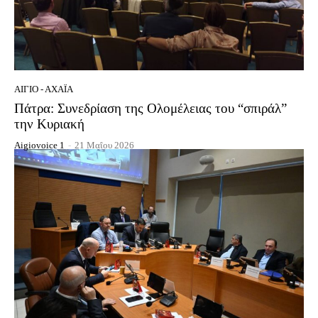
ΑΊΓΙΟ - ΑΧΑΪ́Α
Πάτρα: Συνεδρίαση της Ολομέλειας του “σπιράλ”
την Κυριακή
Aigiovoice 1
-
21 Μαΐου 2026