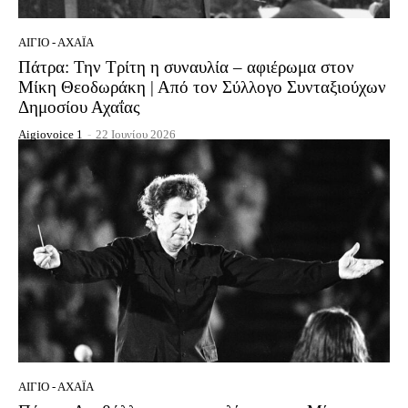
ΑΊΓΙΟ - ΑΧΑΪ́Α
Πάτρα: Την Τρίτη η συναυλία – αφιέρωμα στον
Μίκη Θεοδωράκη | Από τον Σύλλογο Συνταξιούχων
Δημοσίου Αχαΐας
Aigiovoice 1
-
22 Ιουνίου 2026
ΑΊΓΙΟ - ΑΧΑΪ́Α