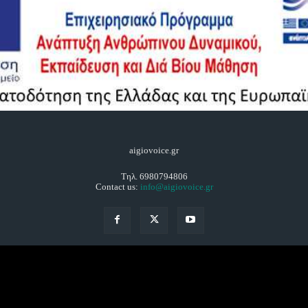
aigiovoice.gr
Τηλ. 6980794806
Contact us:
info@aigiovoice.gr