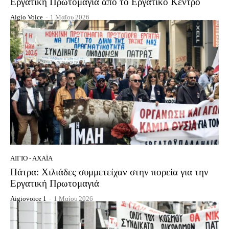
Εργατική Πρωτομαγιά από το Εργατικό Κέντρο
Aigio Voice
-
1 Μαΐου 2026
ΑΊΓΙΟ - ΑΧΑΪ́Α
Πάτρα: Χιλιάδες συμμετείχαν στην πορεία για την
Εργατική Πρωτομαγιά
Aigiovoice 1
-
1 Μαΐου 2026