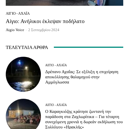
ΑΊΓΙΟ - ΑΧΑΪ́Α
Αίγιο: Ανήλικοι έκλεψαν ποδήλατο
Aigio Voice
-
2 Σεπτεμβρίου 2024
ΤΕΛΕΥΤΑΊΑ ΆΡΘΡΑ
ΑΊΓΙΟ - ΑΧΑΪ́Α
Δρέπανο Αχαΐας: Σε εξέλιξη η επιχείρηση
αποκόλλησης θαλαμηγού στην
Αμμόγλωσσα
ΑΊΓΙΟ - ΑΧΑΪ́Α
Ο Καραγκιόζης κράτησε ζωντανή την
παράδοση στα Ζαχλωρίτικα – Για τέταρτη
συνεχόμενη χρονιά η δωρεάν εκδήλωση του
Συλλόγου «Ηρακλής»