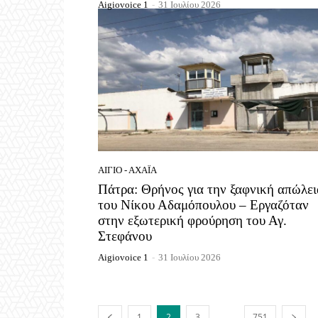
Aigiovoice 1
-
31 Ιουλίου 2026
ΑΊΓΙΟ - ΑΧΑΪ́Α
Πάτρα: Θρήνος για την ξαφνική απώλει
του Νίκου Αδαμόπουλου – Εργαζόταν
στην εξωτερική φρούρηση του Αγ.
Στεφάνου
Aigiovoice 1
-
31 Ιουλίου 2026
...
1
2
3
751