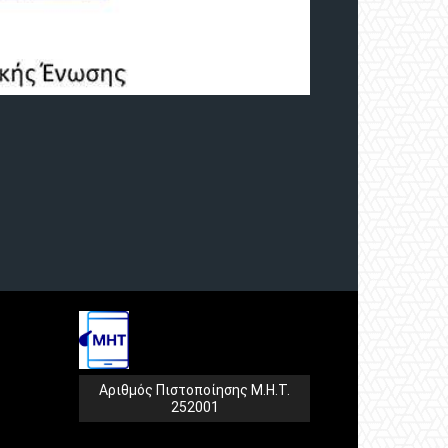
Αριθμός Πιστοποίησης Μ.Η.Τ.
252001