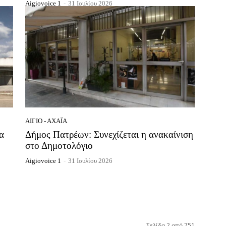
Aigiovoice 1
-
31 Ιουλίου 2026
ΑΊΓΙΟ - ΑΧΑΪ́Α
α
Δήμος Πατρέων: Συνεχίζεται η ανακαίνιση
στο Δημοτολόγιο
Aigiovoice 1
-
31 Ιουλίου 2026
Σελίδα 2 από 751