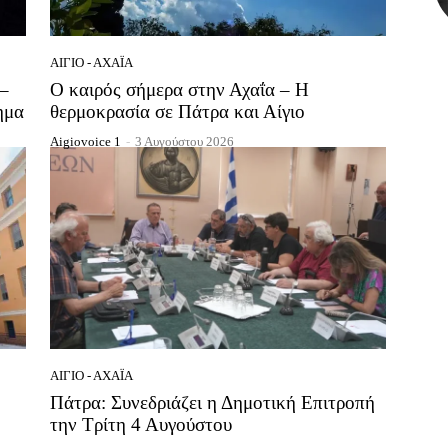
ΑΊΓΙΟ - ΑΧΑΪ́Α
 –
Ο καιρός σήμερα στην Αχαΐα – Η
ημα
θερμοκρασία σε Πάτρα και Αίγιο
Aigiovoice 1
-
3 Αυγούστου 2026
ΑΊΓΙΟ - ΑΧΑΪ́Α
Πάτρα: Συνεδριάζει η Δημοτική Επιτροπή
την Τρίτη 4 Αυγούστου