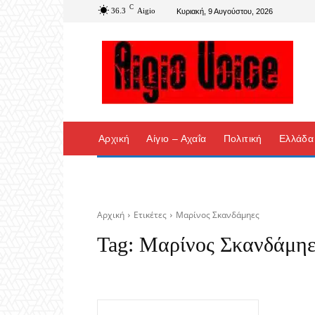
C
36.3
Aigio
Κυριακή, 9 Αυγούστου, 2026
Αρχική
Αίγιο – Αχαΐα
Πολιτική
Ελλάδα
Αρχική
Ετικέτες
Μαρίνος Σκανδάμηες
Tag:
Μαρίνος Σκανδάμηε