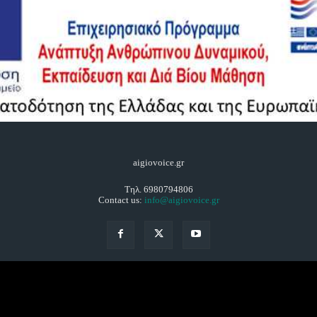
aigiovoice.gr
Τηλ. 6980794806
Contact us:
info@aigiovoice.gr