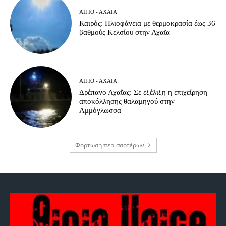
ΑΊΓΙΟ - ΑΧΑΪ́Α
Καιρός: Ηλιοφάνεια με θερμοκρασία έως 36
βαθμούς Κελσίου στην Αχαϊα
ΑΊΓΙΟ - ΑΧΑΪ́Α
Δρέπανο Αχαΐας: Σε εξέλιξη η επιχείρηση
αποκόλλησης θαλαμηγού στην
Αμμόγλωσσα
Φόρτωση περισσοτέρων