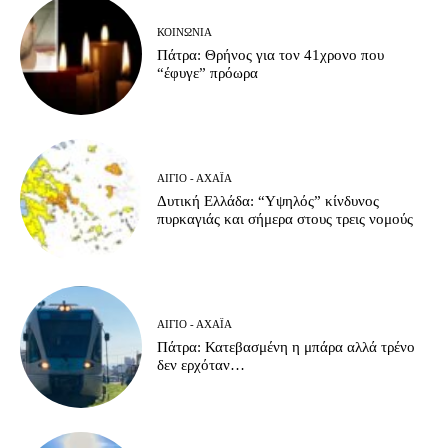
ΚΟΙΝΩΝΊΑ
Πάτρα: Θρήνος για τον 41χρονο που
“έφυγε” πρόωρα
ΑΊΓΙΟ - ΑΧΑΪ́Α
Δυτική Ελλάδα: “Υψηλός” κίνδυνος
πυρκαγιάς και σήμερα στους τρεις νομούς
ΑΊΓΙΟ - ΑΧΑΪ́Α
Πάτρα: Κατεβασμένη η μπάρα αλλά τρένο
δεν ερχόταν…