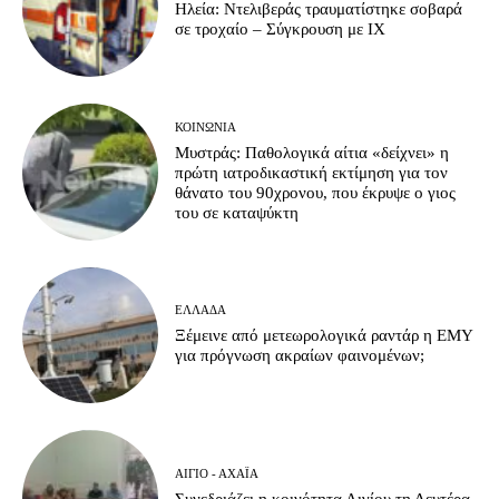
Ηλεία: Ντελιβεράς τραυματίστηκε σοβαρά
σε τροχαίο – Σύγκρουση με ΙΧ
ΚΟΙΝΩΝΊΑ
Μυστράς: Παθολογικά αίτια «δείχνει» η
πρώτη ιατροδικαστική εκτίμηση για τον
θάνατο του 90χρονου, που έκρυψε ο γιος
του σε καταψύκτη
ΕΛΛΆΔΑ
Ξέμεινε από μετεωρολογικά ραντάρ η ΕΜΥ
για πρόγνωση ακραίων φαινομένων;
ΑΊΓΙΟ - ΑΧΑΪ́Α
Συνεδριάζει η κοινότητα Αιγίου τη Δευτέρα