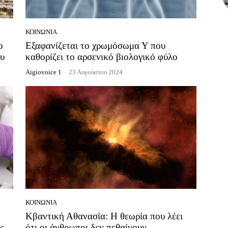
ΚΟΙΝΩΝΊΑ
ο
Εξαφανίζεται το χρωμόσωμα Υ που
ου
καθορίζει το αρσενικό βιολογικό φύλο
Aigiovoice 1
-
23 Αυγούστου 2024
ΚΟΙΝΩΝΊΑ
Κβαντική Αθανασία: Η θεωρία που λέει
ς
ότι οι άνθρωποι δεν πεθαίνουν