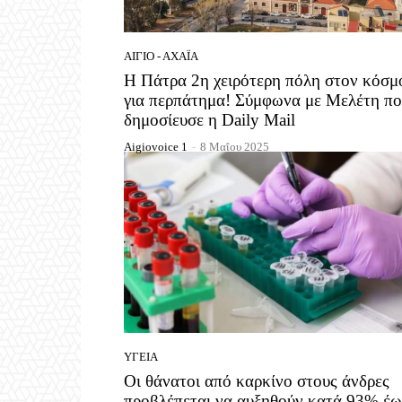
ΑΊΓΙΟ - ΑΧΑΪ́Α
Η Πάτρα 2η χειρότερη πόλη στον κόσμ
για περπάτημα! Σύμφωνα με Μελέτη π
δημοσίευσε η Daily Mail
Aigiovoice 1
-
8 Μαΐου 2025
ΥΓΕΊΑ
Οι θάνατοι από καρκίνο στους άνδρες
προβλέπεται να αυξηθούν κατά 93% έω