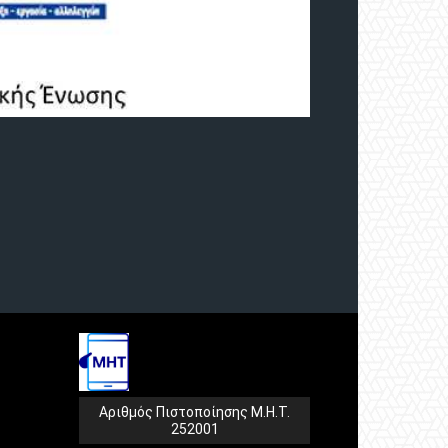
Αριθμός Πιστοποίησης Μ.Η.Τ.
252001