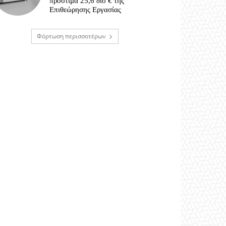
πρόστιμα 25,6 δισ € της
Επιθεώρησης Εργασίας
Φόρτωση περισσοτέρων