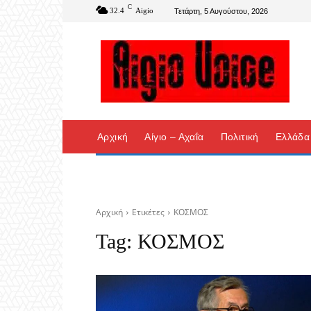
C
32.4
Aigio
Τετάρτη, 5 Αυγούστου, 2026
Αρχική
Αίγιο – Αχαΐα
Πολιτική
Ελλάδα
Αρχική
Ετικέτες
ΚΟΣΜΟΣ
Tag:
ΚΟΣΜΟΣ