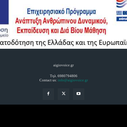
aigiovoice.gr
Τηλ. 6980794806
Contact us:
info@aigiovoice.gr