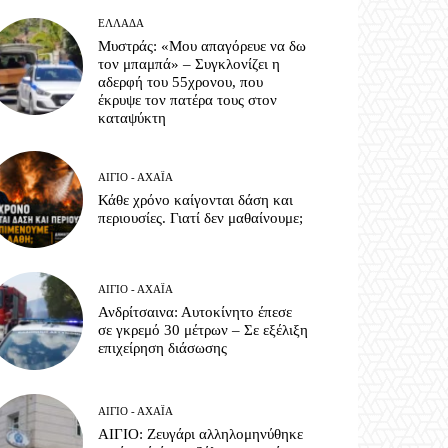
ΕΛΛΆΔΑ
Μυστράς: «Μου απαγόρευε να δω
τον μπαμπά» – Συγκλονίζει η
αδερφή του 55χρονου, που
έκρυψε τον πατέρα τους στον
καταψύκτη
ΑΊΓΙΟ - ΑΧΑΪ́Α
Κάθε χρόνο καίγονται δάση και
περιουσίες. Γιατί δεν μαθαίνουμε;
ΑΊΓΙΟ - ΑΧΑΪ́Α
Ανδρίτσαινα: Αυτοκίνητο έπεσε
σε γκρεμό 30 μέτρων – Σε εξέλιξη
επιχείρηση διάσωσης
ΑΊΓΙΟ - ΑΧΑΪ́Α
ΑΙΓΙΟ: Ζευγάρι αλληλομηνύθηκε