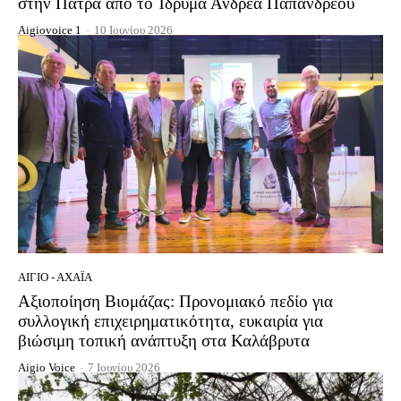
στην Πάτρα από το Ίδρυμα Ανδρέα Παπανδρέου
Aigiovoice 1
-
10 Ιουνίου 2026
ΑΊΓΙΟ - ΑΧΑΪ́Α
Αξιοποίηση Βιομάζας: Προνομιακό πεδίο για
συλλογική επιχειρηματικότητα, ευκαιρία για
βιώσιμη τοπική ανάπτυξη στα Καλάβρυτα
Aigio Voice
-
7 Ιουνίου 2026