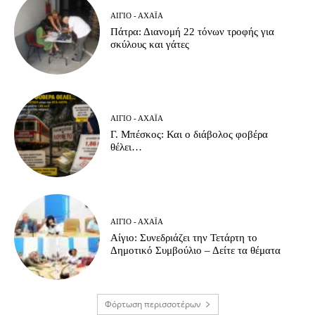
ΑΊΓΙΟ - ΑΧΑΪ́Α
Πάτρα: Διανομή 22 τόνων τροφής για
σκύλους και γάτες
ΑΊΓΙΟ - ΑΧΑΪ́Α
Γ. Μπέσκος: Και ο διάβολος φοβέρα
θέλει…
ΑΊΓΙΟ - ΑΧΑΪ́Α
Αίγιο: Συνεδριάζει την Τετάρτη το
Δημοτικό Συμβούλιο – Δείτε τα θέματα
Φόρτωση περισσοτέρων