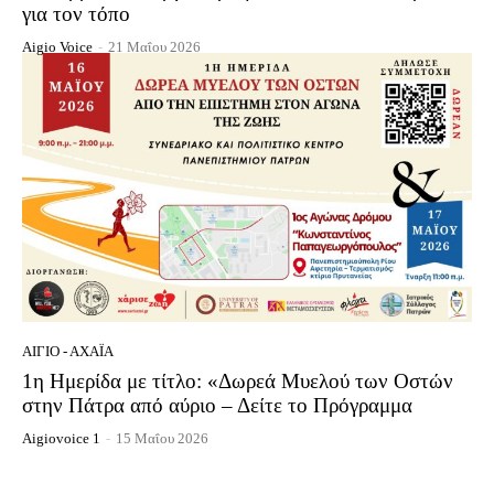
για τον τόπο
Aigio Voice
-
21 Μαΐου 2026
ΑΊΓΙΟ - ΑΧΑΪ́Α
1η Ημερίδα με τίτλο: «Δωρεά Μυελού των Οστών
στην Πάτρα από αύριο – Δείτε το Πρόγραμμα
Aigiovoice 1
-
15 Μαΐου 2026