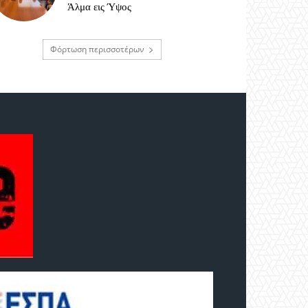
Άλμα εις Ύψος
Φόρτωση περισσοτέρων