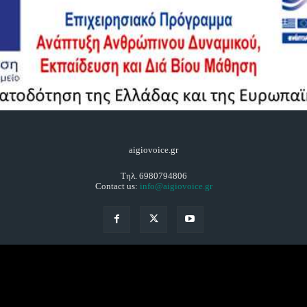
aigiovoice.gr
Τηλ. 6980794806
Contact us:
info@aigiovoice.gr