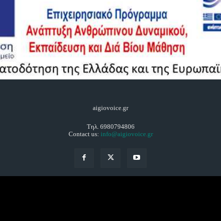
aigiovoice.gr
Τηλ. 6980794806
Contact us:
info@aigiovoice.gr