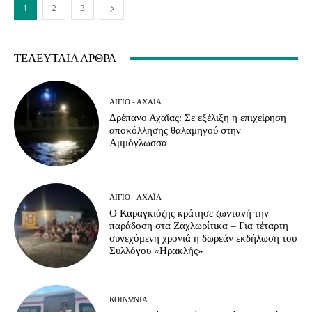
1
2
3
ΤΕΛΕΥΤΑΊΑ ΆΡΘΡΑ
ΑΊΓΙΟ - ΑΧΑΪ́Α
Δρέπανο Αχαΐας: Σε εξέλιξη η επιχείρηση
αποκόλλησης θαλαμηγού στην
Αμμόγλωσσα
ΑΊΓΙΟ - ΑΧΑΪ́Α
Ο Καραγκιόζης κράτησε ζωντανή την
παράδοση στα Ζαχλωρίτικα – Για τέταρτη
συνεχόμενη χρονιά η δωρεάν εκδήλωση του
Συλλόγου «Ηρακλής»
ΚΟΙΝΩΝΊΑ