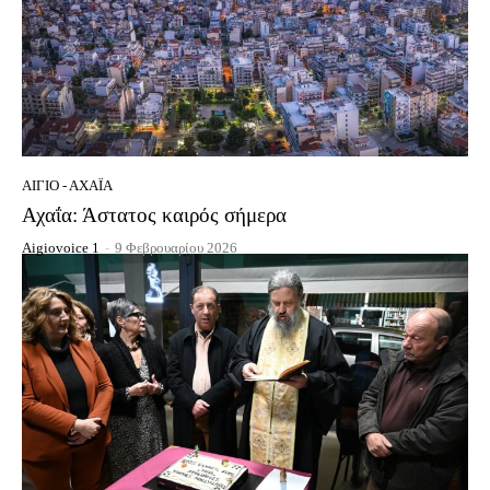
ΑΊΓΙΟ - ΑΧΑΪ́Α
Αχαΐα: Άστατος καιρός σήμερα
Aigiovoice 1
-
9 Φεβρουαρίου 2026