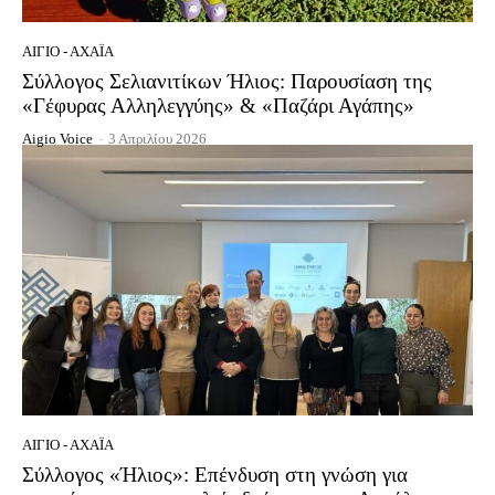
ΑΊΓΙΟ - ΑΧΑΪ́Α
Σύλλογος Σελιανιτίκων Ήλιος: Παρουσίαση της
«Γέφυρας Αλληλεγγύης» & «Παζάρι Αγάπης»
Aigio Voice
-
3 Απριλίου 2026
ΑΊΓΙΟ - ΑΧΑΪ́Α
Σύλλογος «Ήλιος»: Επένδυση στη γνώση για