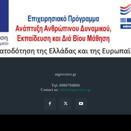
aigiovoice.gr
Τηλ. 6980794806
Contact us:
info@aigiovoice.gr