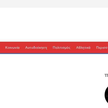
Κοινωνία
Αυτοδιοίκηση
Πολιτισμός
Αθλητικά
Περισσ
Τ