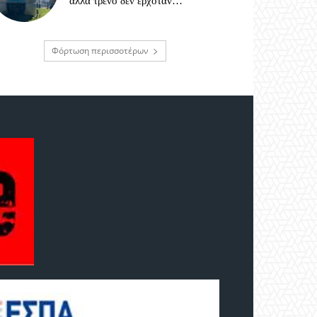
αλλά τρένο δεν ερχόταν…
Φόρτωση περισσοτέρων