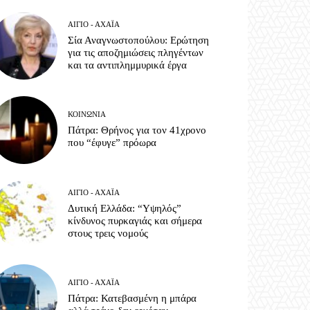
ΑΊΓΙΟ - ΑΧΑΪ́Α
Σία Αναγνωστοπούλου: Ερώτηση
για τις αποζημιώσεις πληγέντων
και τα αντιπλημμυρικά έργα
ΚΟΙΝΩΝΊΑ
Πάτρα: Θρήνος για τον 41χρονο
που “έφυγε” πρόωρα
ΑΊΓΙΟ - ΑΧΑΪ́Α
Δυτική Ελλάδα: “Υψηλός”
κίνδυνος πυρκαγιάς και σήμερα
στους τρεις νομούς
ΑΊΓΙΟ - ΑΧΑΪ́Α
Πάτρα: Κατεβασμένη η μπάρα