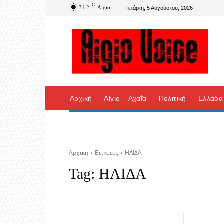
C
31.2
Aigio
Τετάρτη, 5 Αυγούστου, 2026
Αρχική
Αίγιο – Αχαΐα
Πολιτική
Ελλάδα
Αρχική
Ετικέτες
ΗΛΙΔΑ
Tag:
ΗΛΙΔΑ