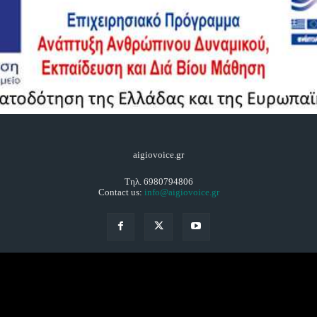
aigiovoice.gr
Τηλ. 6980794806
Contact us:
info@aigiovoice.gr